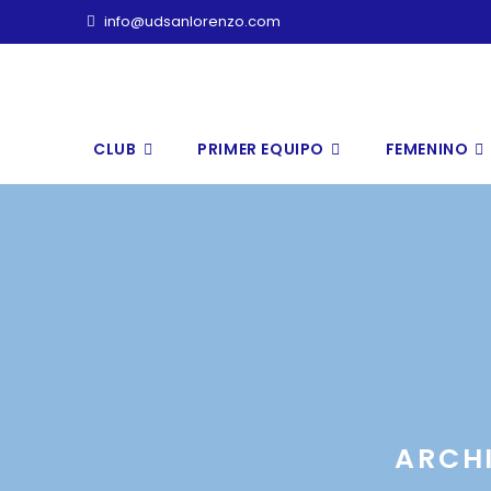
Ir
info@udsanlorenzo.com
al
contenido
CLUB
PRIMER EQUIPO
FEMENINO
ARCHI