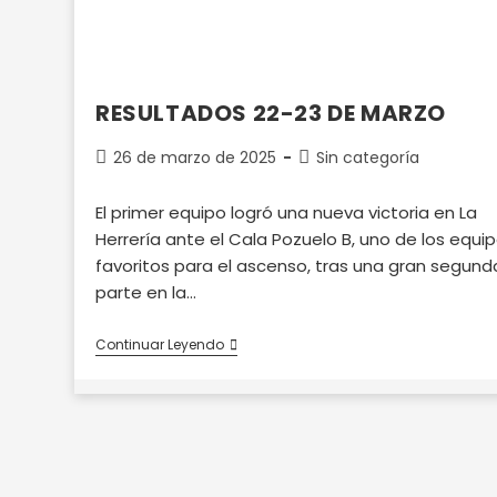
RESULTADOS 22-23 DE MARZO
Publicación
Categoría
26 de marzo de 2025
Sin categoría
de
de
la
la
El primer equipo logró una nueva victoria en La
entrada:
entrada:
Herrería ante el Cala Pozuelo B, uno de los equi
favoritos para el ascenso, tras una gran segund
parte en la…
RESULTADOS
Continuar Leyendo
22-
23
DE
MARZO