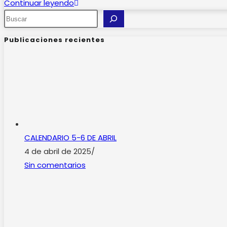
entrada:
COMUNICADO
Continuar leyendo
Buscar
OFICIAL:
HOGARES
Publicaciones recientes
GROUP
CALENDARIO 5-6 DE ABRIL
4 de abril de 2025
/
Sin comentarios