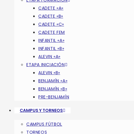
ETAPA FORMACIÓN
CADETE «A»
CADETE «B»
CADETE «C»
CADETE FEM
INFANTIL «A»
INFANTIL «B»
ALEVIN «A»
ETAPA INICIACIÓN
ALEVIN «B»
BENJAMÍN «A»
BENJAMÍN «B»
PRE-BENJAMÍN
CAMPUS Y TORNEOS
CAMPUS FÚTBOL
TORNEOS