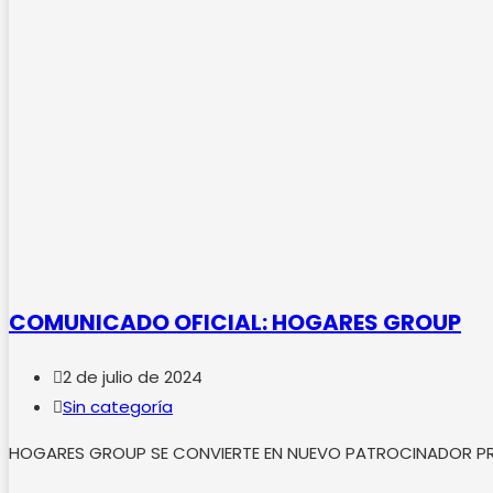
COMUNICADO OFICIAL: HOGARES GROUP
Publicación
2 de julio de 2024
de
Categoría
Sin categoría
la
de
HOGARES GROUP SE CONVIERTE EN NUEVO PATROCINADOR PRINCI
entrada:
la