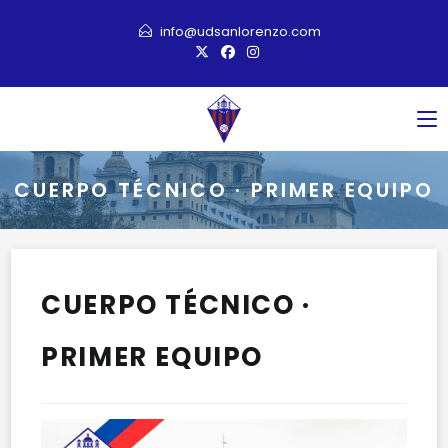
Ir
info@udsanlorenzo.com
al
contenido
CUERPO TÉCNICO · PRIMER EQUIPO
CUERPO TÉCNICO ·
PRIMER EQUIPO