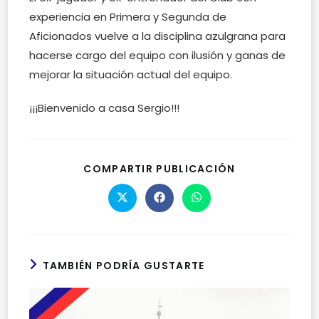
experiencia en Primera y Segunda de
Aficionados vuelve a la disciplina azulgrana para
hacerse cargo del equipo con ilusión y ganas de
mejorar la situación actual del equipo.
¡¡¡Bienvenido a casa Sergio!!!
COMPARTIR
COMPARTIR PUBLICACIÓN
ESTE
CONTENIDO
Se
Se
Se
abre
abre
abre
en
en
en
una
una
una
nueva
nueva
nueva
ventana
ventana
ventana
TAMBIÉN PODRÍA GUSTARTE